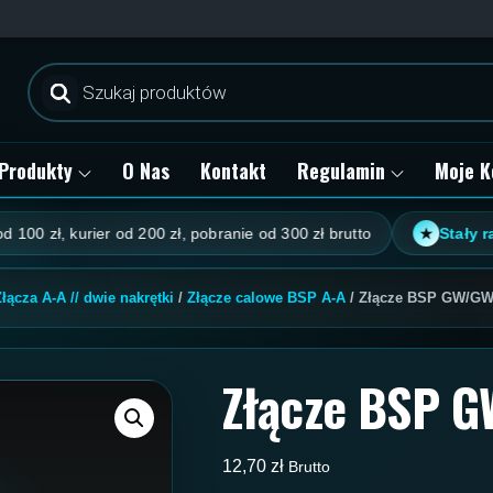
Wyszukiwarka
produktów
Produkty
O Nas
Kontakt
Regulamin
Moje K
, kurier od 200 zł, pobranie od 300 zł brutto
Stały rabat kl
★
Złącza A-A // dwie nakrętki
/
Złącze calowe BSP A-A
/ Złącze BSP GW/GW 
Złącze BSP G
12,70
zł
Brutto