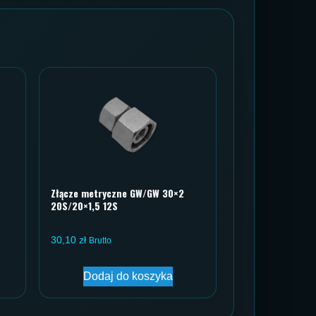
Złącze metryczne GW/GW 30×2
20S/20×1,5 12S
30,10
zł
Brutto
Dodaj do koszyka