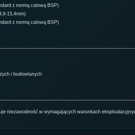
andard z normą calową BSP)
4,9-15,4mm)
andard z normą calową BSP)
czych i budowlanych
uje niezawodność w wymagających warunkach eksploatacyjny