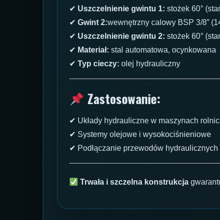
✔
Uszczelnienie gwintu 1:
stożek 60° (st
✔
Gwint 2:
wewnętrzny calowy BSP 3/8” (1
✔
Uszczelnienie gwintu 2:
stożek 60° (st
✔
Materiał:
stal automatowa, ocynkowana
✔
Typ cieczy:
olej hydrauliczny
Zastosowanie:
✔ Układy hydrauliczne w maszynach rolni
✔ Systemy olejowe i wysokociśnieniowe
✔ Podłączanie przewodów hydraulicznych
Trwała i szczelna konstrukcja
gwarant