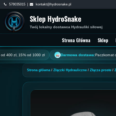
Skip
578035015
kontakt@hydrosnake.pl
to
Sklep HydroSnake
content
Twój lokalny dostawca Hydrauliki siłowej
Strona Główna
Sklep
 zł, 15% od 1000 zł
Darmowa dostawa:
Paczkomat od 100 zł
Strona główna
/
Złączki Hydrauliczne
/
Złącza proste
/