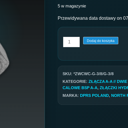
5 w magazynie
Przewidywana data dostawy on 07
ilość
Dodaj do koszyka
Złącze
BSP
GW/GW
3/8''/
SKU:
*ZWCWC-G-3/8/G-3/8
3/8''
KATEGORIE:
ZŁĄCZA A-A // DWI
CALOWE BSP A-A
,
ZŁĄCZKI HYD
MARKA:
DPRS POLAND
,
NORTH 