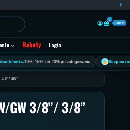
0
0,00 zł
Rabaty
onto
Login
ienta:
10%, 15% lub 20% po zalogowaniu
Bezpieczne płatn
3/8”/ 3/8”
W/GW 3/8”/ 3/8”