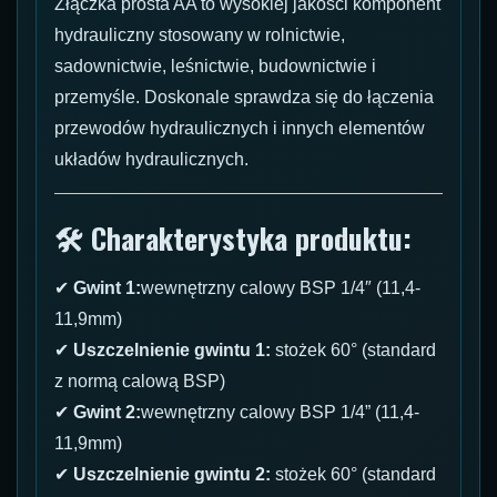
Złączka prosta AA to wysokiej jakości komponent
hydrauliczny stosowany w rolnictwie,
sadownictwie, leśnictwie, budownictwie i
przemyśle. Doskonale sprawdza się do łączenia
przewodów hydraulicznych i innych elementów
układów hydraulicznych.
🛠 Charakterystyka produktu:
✔
Gwint 1:
wewnętrzny calowy BSP 1/4″ (11,4-
11,9mm)
✔
Uszczelnienie gwintu 1:
stożek 60° (standard
z normą calową BSP)
✔
Gwint 2:
wewnętrzny calowy BSP 1/4” (11,4-
11,9mm)
✔
Uszczelnienie gwintu 2:
stożek 60° (standard