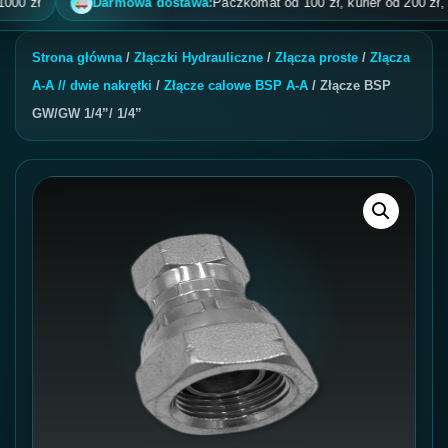
zł
Darmowa dostawa:
Paczkomat od 100 zł, kurier od 200 zł, pobra
Strona główna
/
Złączki Hydrauliczne
/
Złącza proste
/
Złącza
A-A // dwie nakrętki
/
Złącze calowe BSP A-A
/ Złącze BSP
GW/GW 1/4”/ 1/4”