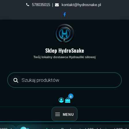
Skip
578035015
kontakt@hydrosnake.pl
to
content
Sklep HydroSnake
Twój lokalny dostawca Hydrauliki siłowej
Wyszukiwarka
produktów
0
MENU