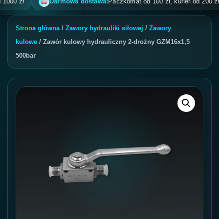
 zł
Darmowa dostawa:
Paczkomat od 100 zł, kurier od 200 zł, pobr
Strona główna
/
Zawory hydrauliki siłowej
/
Zawory
kulowe
/ Zawór kulowy hydrauliczny 2-drożny GZM16x1,5
500bar