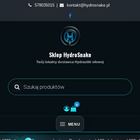
Skip
578035015
kontakt@hydrosnake.pl
to
content
Sklep HydroSnake
Twój lokalny dostawca Hydrauliki siłowej
Wyszukiwarka
produktów
0
MENU