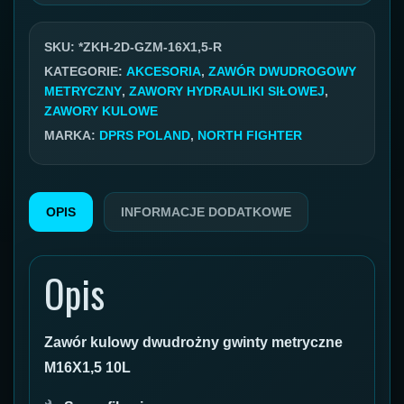
kulowy
hydrauliczny
SKU:
*ZKH-2D-GZM-16X1,5-R
2-
KATEGORIE:
AKCESORIA
,
ZAWÓR DWUDROGOWY
drożny
METRYCZNY
,
ZAWORY HYDRAULIKI SIŁOWEJ
,
ZAWORY KULOWE
GZM16x1,5
MARKA:
DPRS POLAND
,
NORTH FIGHTER
500bar
OPIS
INFORMACJE DODATKOWE
Opis
Zawór kulowy dwudrożny gwinty metryczne
M16X1,5 10L