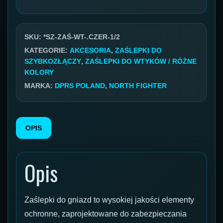
wtyczki
szybkozłącza
-
SKU:
*SZ-ZAŚ-WT-.CZER-1/2
czerwona
KATEGORIE:
AKCESORIA
,
ZAŚLEPKI DO
SZYBKOZŁĄCZY
,
ZAŚLEPKI DO WTYKÓW / RÓŻNE
1/2
KOLORY
MARKA:
DPRS POLAND
,
NORTH FIGHTER
OPIS
Opis
Zaślepki do gniazd to wysokiej jakości elementy
ochronne, zaprojektowane do zabezpieczania