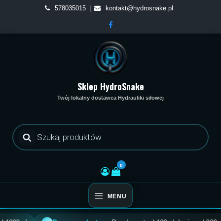
Skip
578035015
kontakt@hydrosnake.pl
to
content
Sklep HydroSnake
Twój lokalny dostawca Hydrauliki siłowej
Wyszukiwarka
produktów
0
MENU