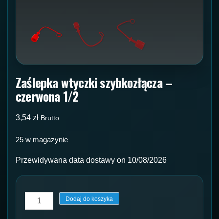
Zaślepka wtyczki szybkozłącza –
czerwona 1/2
3,54
zł
Brutto
25 w magazynie
Przewidywana data dostawy on 10/08/2026
ilość
Dodaj do koszyka
Zaślepka