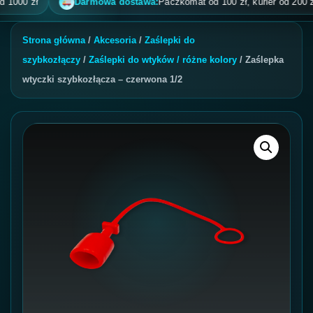
0 zł
Darmowa dostawa:
Paczkomat od 100 zł, kurier od 200 zł, po
Strona główna
/
Akcesoria
/
Zaślepki do
szybkozłączy
/
Zaślepki do wtyków / różne kolory
/ Zaślepka
wtyczki szybkozłącza – czerwona 1/2