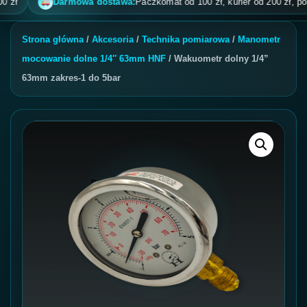
Darmowa dostawa:
Paczkomat od 100 zł, kurier od 200 zł, pobrani
Strona główna
/
Akcesoria
/
Technika pomiarowa
/
Manometr
mocowanie dolne 1/4″ 63mm HNF
/ Wakuometr dolny 1/4”
63mm zakres-1 do 5bar