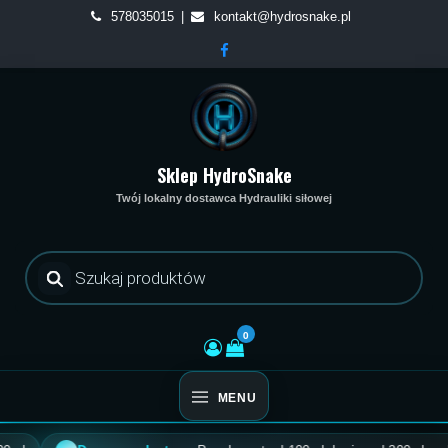
Skip
578035015
kontakt@hydrosnake.pl
to
content
Sklep HydroSnake
Twój lokalny dostawca Hydrauliki siłowej
Wyszukiwarka
produktów
0
MENU