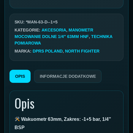
dolny
1/4''
63mm
SKU:
*MAN-63-D--1+5
zakres-
KATEGORIE:
AKCESORIA
,
MANOMETR
MOCOWANIE DOLNE 1/4″ 63MM HNF
,
TECHNIKA
1
POMIAROWA
do
MARKA:
DPRS POLAND
,
NORTH FIGHTER
5bar
OPIS
INFORMACJE DODATKOWE
Opis
Wakuometr 63mm, Zakres: -1+5 bar, 1/4″
BSP