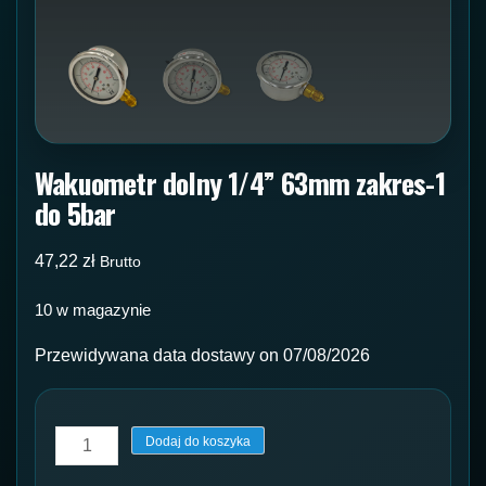
Wakuometr dolny 1/4” 63mm zakres-1
do 5bar
47,22
zł
Brutto
10 w magazynie
Przewidywana data dostawy on 07/08/2026
ilość
Dodaj do koszyka
Wakuometr