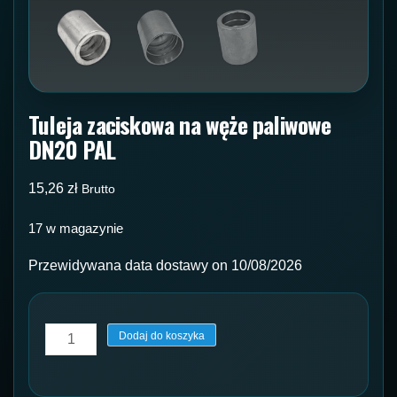
Tuleja zaciskowa na węże paliwowe
DN20 PAL
15,26
zł
Brutto
17 w magazynie
Przewidywana data dostawy on 10/08/2026
ilość
Dodaj do koszyka
Tuleja
zaciskowa