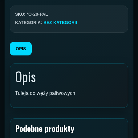
na
węże
SKU:
*O-20-PAL
paliwowe
KATEGORIA:
BEZ KATEGORII
DN20
PAL
OPIS
Opis
Tuleja do węży paliwowych
Podobne produkty