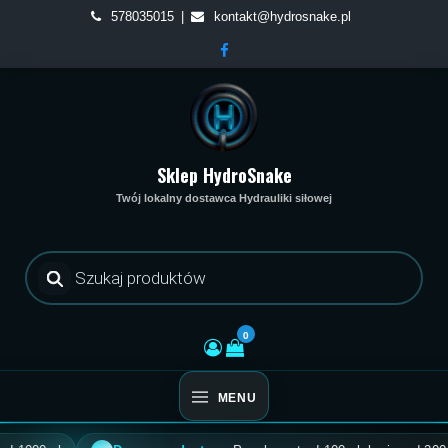
Skip
578035015
kontakt@hydrosnake.pl
to
content
Sklep HydroSnake
Twój lokalny dostawca Hydrauliki siłowej
Wyszukiwarka
produktów
0
MENU