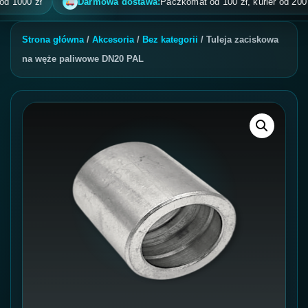
000 zł
Darmowa dostawa:
Paczkomat od 100 zł, kurier od 200 zł, p
Strona główna
/
Akcesoria
/
Bez kategorii
/ Tuleja zaciskowa
na węże paliwowe DN20 PAL