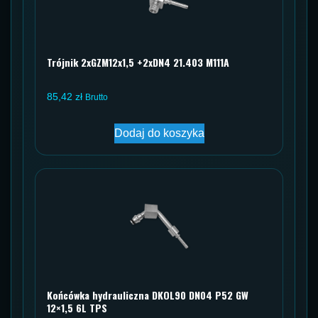
Trójnik 2xGZM12x1,5 +2xDN4 21.403 M111A
85,42
zł
Brutto
Dodaj do koszyka
Końcówka hydrauliczna DKOL90 DN04 P52 GW
12×1,5 6L TPS