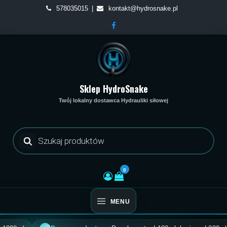
Skip
578035015
kontakt@hydrosnake.pl
to
content
Sklep HydroSnake
Twój lokalny dostawca Hydrauliki siłowej
Wyszukiwarka
produktów
0
MENU