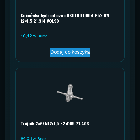
Końcówka hydrauliczna DKOL90 DN04 P52 GW
12×1,5 21.314 VOL90
46,42
zł
Brutto
Dodaj do koszyka
Trójnik 2xGZM12x1,5 +2xDN5 21.403
94,08
zł
Brutto