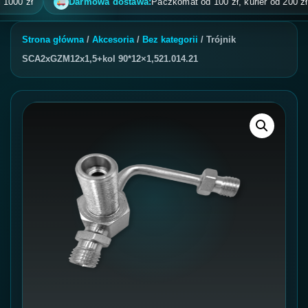
0 zł
Darmowa dostawa:
Paczkomat od 100 zł, kurier od 200 zł, pob
Strona główna
/
Akcesoria
/
Bez kategorii
/ Trójnik
SCA2xGZM12x1,5+kol 90*12×1,521.014.21