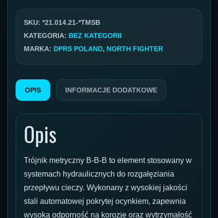
90*12x1,521.014.21
SKU:
*21.014.21-*TMSB
KATEGORIA:
BEZ KATEGORII
MARKA:
DPRS POLAND
,
NORTH FIGHTER
OPIS
INFORMACJE DODATKOWE
Opis
Trójnik metryczny B-B-B to element stosowany w
systemach hydraulicznych do rozgałęziania
przepływu cieczy. Wykonany z wysokiej jakości
stali automatowej pokrytej ocynkiem, zapewnia
wysoką odporność na korozję oraz wytrzymałość