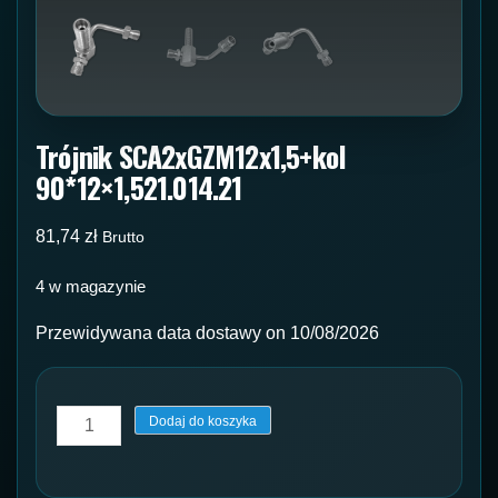
Trójnik SCA2xGZM12x1,5+kol
90*12×1,521.014.21
81,74
zł
Brutto
4 w magazynie
Przewidywana data dostawy on 10/08/2026
ilość
Dodaj do koszyka
Trójnik
SCA2xGZM12x1,5+kol