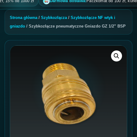
5% od 1000 zł
Darmowa dostawa:
Paczkomat od 100 zł, kurier od 2
Strona główna
/
Szybkozłącza
/
Szybkozłącze NF wtyk i
gniazdo
/ Szybkozłącze pneumatyczne Gniazdo GZ 1/2” BSP