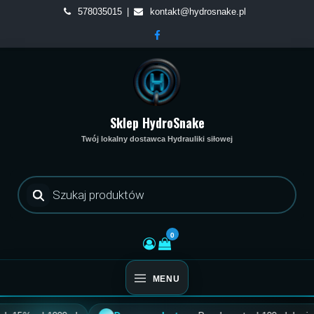
Skip
578035015
kontakt@hydrosnake.pl
to
content
Sklep HydroSnake
Twój lokalny dostawca Hydrauliki siłowej
Wyszukiwarka
produktów
0
MENU