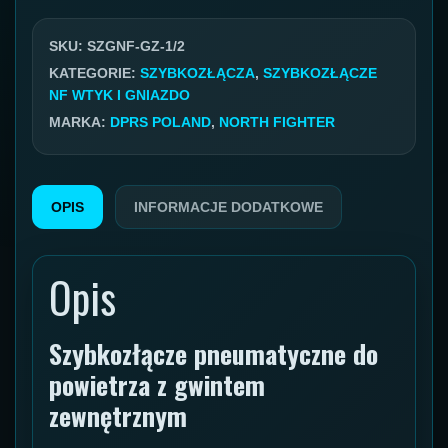
Gniazdo
GZ
SKU:
SZGNF-GZ-1/2
1/2''
KATEGORIE:
SZYBKOZŁĄCZA
,
SZYBKOZŁĄCZE
NF WTYK I GNIAZDO
BSP
MARKA:
DPRS POLAND
,
NORTH FIGHTER
OPIS
INFORMACJE DODATKOWE
Opis
Szybkozłącze pneumatyczne do
powietrza z gwintem
zewnętrznym