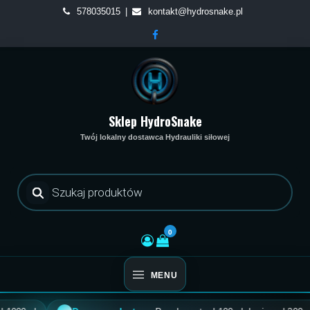
Skip
578035015
kontakt@hydrosnake.pl
to
content
Sklep HydroSnake
Twój lokalny dostawca Hydrauliki siłowej
Wyszukiwarka
produktów
0
MENU