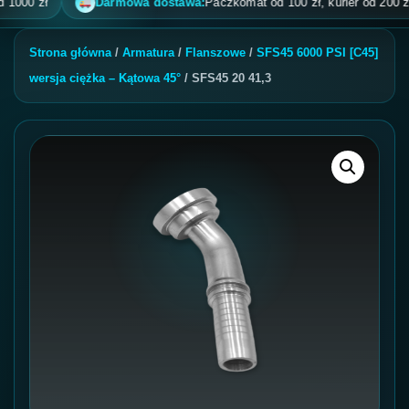
0 zł
Darmowa dostawa:
Paczkomat od 100 zł, kurier od 200 zł, po
Strona główna
/
Armatura
/
Flanszowe
/
SFS45 6000 PSI [C45]
wersja ciężka – Kątowa 45°
/ SFS45 20 41,3