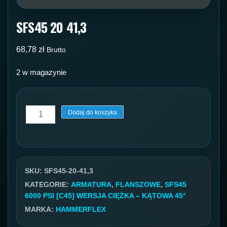
SFS45 20 41,3
68,78
zł
Brutto
2 w magazynie
ilość
Dodaj do koszyka
SFS45
20
41,3
SKU:
SFS45-20-41,3
KATEGORIE:
ARMATURA
,
FLANSZOWE
,
SFS45
6000 PSI [C45] WERSJA CIĘŻKA – KĄTOWA 45°
MARKA:
HAMMERFLEX