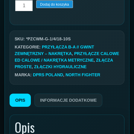
ilość
Dodaj do koszyka
Przyłącze
BSP
GZ/
metryczny
SKU:
*PZCWM-G-1/4/18-10S
GW
KATEGORIE:
PRZYŁĄCZA B-A // GWINT
ZEWNĘTRZNY – NAKRĘTKA
,
PRZYŁĄCZE CALOWE
1/4''/18X1,5
ED CALOWE / NAKRĘTKA METRYCZNE
,
ZŁĄCZA
10S
PROSTE
,
ZŁĄCZKI HYDRAULICZNE
MARKA:
DPRS POLAND
,
NORTH FIGHTER
OPIS
INFORMACJE DODATKOWE
Opis