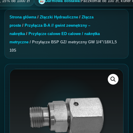
 od 1000 zł
Darmowa dostawa:
Paczkomat od 100 zł, kurier od 200
Strona główna
/
Złączki Hydrauliczne
/
Złącza
proste
/
Przyłącza B-A // gwint zewnętrzny –
nakrętka
/
Przyłącze calowe ED calowe / nakrętka
metryczne
/ Przyłącze BSP GZ/ metryczny GW 1/4”/18X1,5
10S