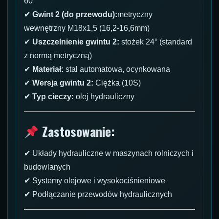
60°
✔
Gwint 2 (do przewodu):
metryczny
wewnętrzny M18x1,5 (16,2-16,6mm)
✔
Uszczelnienie gwintu 2:
stożek 24° (standard
z normą metryczną)
✔
Materiał:
stal automatowa, ocynkowana
✔
Wersja gwintu 2:
Ciężka (10S)
✔
Typ cieczy:
olej hydrauliczny
Zastosowanie:
✔ Układy hydrauliczne w maszynach rolniczych i
budowlanych
✔ Systemy olejowe i wysokociśnieniowe
✔ Podłączanie przewodów hydraulicznych