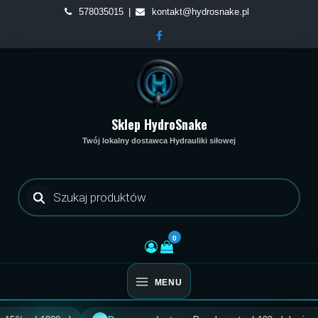
Skip
578035015
kontakt@hydrosnake.pl
to
content
Sklep HydroSnake
Twój lokalny dostawca Hydrauliki siłowej
Wyszukiwarka
produktów
0
MENU