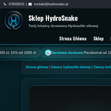
Skip
578035015
kontakt@hydrosnake.pl
to
Sklep HydroSnake
content
Twój lokalny dostawca Hydrauliki siłowej
Strona Główna
Sklep
 15% od 1000 zł
Darmowa dostawa:
Paczkomat od 100 zł, ku
Strona główna
/
Zawory hydrauliki siłowej
/
Zawory ku