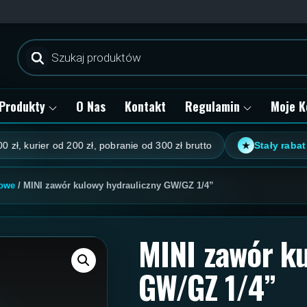
Wyszukiwarka
produktów
Produkty
O Nas
Kontakt
Regulamin
Moje K
rier od 200 zł, pobranie od 300 zł brutto
Stały rabat klient
★
lowe
/ MINI zawór kulowy hydrauliczny GW/GZ 1/4”
MINI zawór k
GW/GZ 1/4”