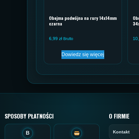
Obejma podwójna na rury 14x14mm
Ob
czarna
34
6,99
zł
10
Brutto
Dowiedz się więcej
SPOSOBY PŁATNOŚCI
O FIRMIE
Kontakt
B