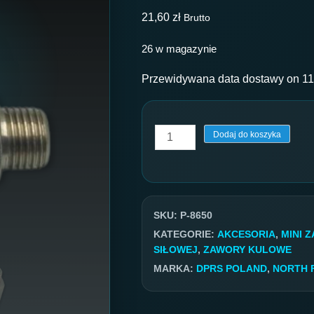
21,60
zł
Brutto
26 w magazynie
Przewidywana data dostawy on 11
ilość
Dodaj do koszyka
MINI
zawór
kulowy
hydrauliczny
SKU:
P-8650
GW/GZ
KATEGORIE:
AKCESORIA
,
MINI 
SIŁOWEJ
,
ZAWORY KULOWE
1/4''
MARKA:
DPRS POLAND
,
NORTH 