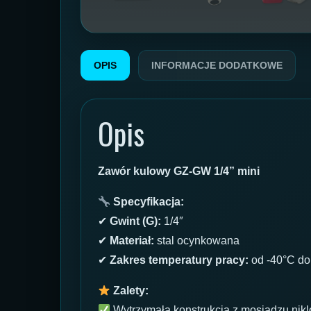
OPIS
INFORMACJE DODATKOWE
Opis
Zawór kulowy GZ-GW 1/4” mini
Specyfikacja:
✔
Gwint (G):
1/4″
✔
Materiał:
stal ocynkowana
✔
Zakres temperatury pracy:
od -40°C do
Zalety:
Wytrzymała konstrukcja z mosiądzu ni