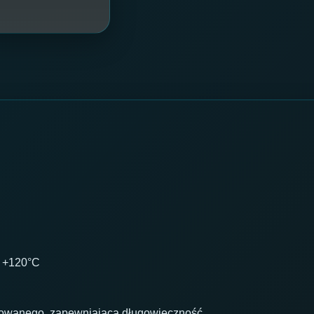
 +120°C
klowanego, zapewniająca długowieczność