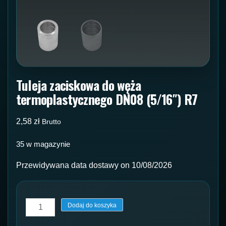
Tuleja zaciskowa do węża
termoplastycznego DN08 (5/16″) R7
2,58
zł
Brutto
35 w magazynie
Przewidywana data dostawy on 10/08/2026
ilość
Dodaj do koszyka
Tuleja