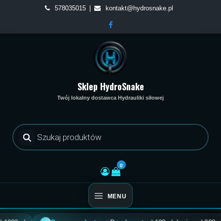
Skip
578035015
kontakt@hydrosnake.pl
to
content
Sklep HydroSnake
Twój lokalny dostawca Hydrauliki siłowej
Wyszukiwarka
produktów
0
MENU