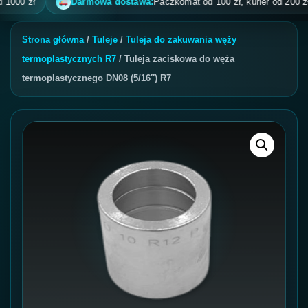
0 zł
Darmowa dostawa:
Paczkomat od 100 zł, kurier od 200 zł, pob
Strona główna
/
Tuleje
/
Tuleja do zakuwania węży
termoplastycznych R7
/ Tuleja zaciskowa do węża
termoplastycznego DN08 (5/16″) R7