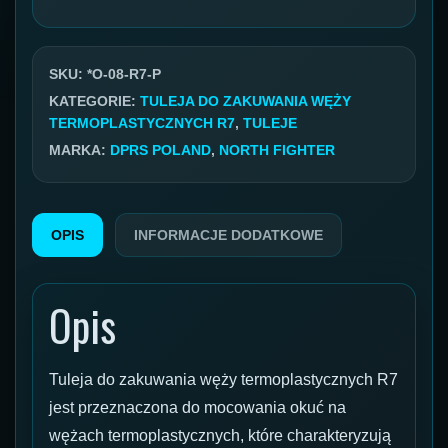
zaciskowa
do
węża
SKU:
*O-08-R7-P
termoplastycznego
KATEGORIE:
TULEJA DO ZAKUWANIA WĘŻY
TERMOPLASTYCZNYCH R7
,
TULEJE
DN08
MARKA:
DPRS POLAND
,
NORTH FIGHTER
(5/16")
R7
OPIS
INFORMACJE DODATKOWE
Opis
Tuleja do zakuwania węży termoplastycznych R7
jest przeznaczona do mocowania okuć na
wężach termoplastycznych, które charakteryzują