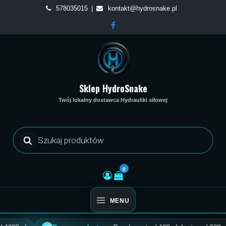
Skip
578035015
kontakt@hydrosnake.pl
to
content
Sklep HydroSnake
Twój lokalny dostawca Hydrauliki siłowej
Wyszukiwarka
produktów
0
MENU