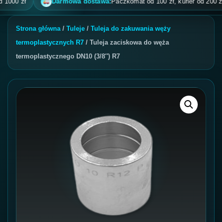
0 zł
Darmowa dostawa:
Paczkomat od 100 zł, kurier od 200 zł, po
Strona główna
/
Tuleje
/
Tuleja do zakuwania węży
termoplastycznych R7
/ Tuleja zaciskowa do węża
termoplastycznego DN10 (3/8″) R7