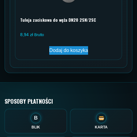
Tuleja zaciskowa do węża DN20 2SN/2SC
8,94
zł
Brutto
Dodaj do koszyka
SPOSOBY PŁATNOŚCI
B
BLIK
KARTA