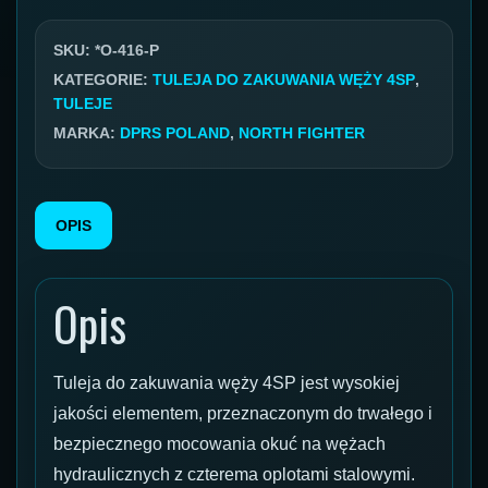
do
węża
SKU:
*O-416-P
DN
KATEGORIE:
TULEJA DO ZAKUWANIA WĘŻY 4SP
,
TULEJE
16
MARKA:
DPRS POLAND
,
NORTH FIGHTER
(5/8")
4SP
OPIS
Opis
Tuleja do zakuwania węży 4SP jest wysokiej
jakości elementem, przeznaczonym do trwałego i
bezpiecznego mocowania okuć na wężach
hydraulicznych z czterema oplotami stalowymi.