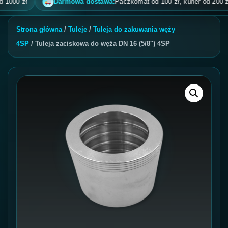
00 zł
Darmowa dostawa:
Paczkomat od 100 zł, kurier od 200 zł, po
Strona główna
/
Tuleje
/
Tuleja do zakuwania węży
4SP
/ Tuleja zaciskowa do węża DN 16 (5/8″) 4SP