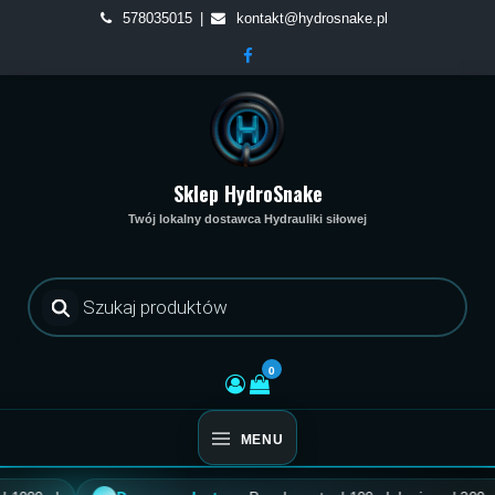
Skip
578035015
kontakt@hydrosnake.pl
to
content
Sklep HydroSnake
Twój lokalny dostawca Hydrauliki siłowej
Wyszukiwarka
produktów
0
MENU