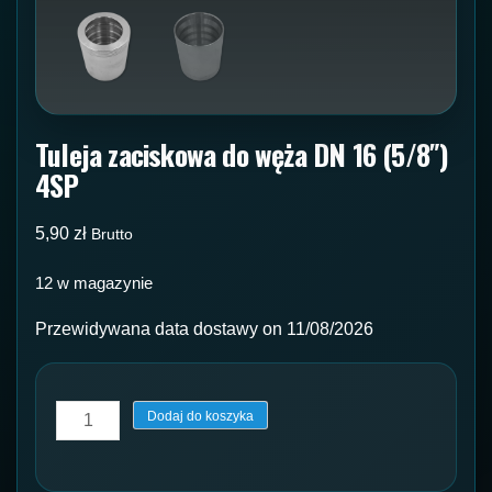
Tuleja zaciskowa do węża DN 16 (5/8″)
4SP
5,90
zł
Brutto
12 w magazynie
Przewidywana data dostawy on 11/08/2026
ilość
Dodaj do koszyka
Tuleja
zaciskowa