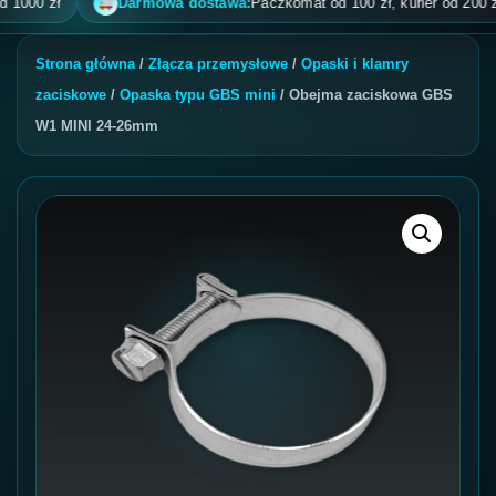
0 zł
Darmowa dostawa:
Paczkomat od 100 zł, kurier od 200 zł, po
Strona główna
/
Złącza przemysłowe
/
Opaski i klamry
zaciskowe
/
Opaska typu GBS mini
/ Obejma zaciskowa GBS
W1 MINI 24-26mm