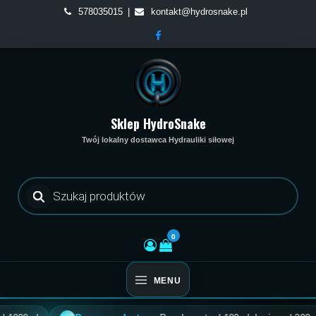
Skip
578035015
kontakt@hydrosnake.pl
to
content
Sklep HydroSnake
Twój lokalny dostawca Hydrauliki siłowej
Wyszukiwarka
produktów
0
MENU