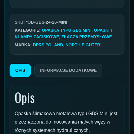
zaciskowa
GBS
W1
SKU:
*OB-GBS-24-26-MINI
MINI
KATEGORIE:
OPASKA TYPU GBS MINI
,
OPASKI I
KLAMRY ZACISKOWE
,
ZŁĄCZA PRZEMYSŁOWE
24-
MARKA:
DPRS POLAND
,
NORTH FIGHTER
26mm
OPIS
INFORMACJE DODATKOWE
Opis
Opaska ślimakowa metalowa typu GBS Mini jest
przeznaczona do mocowania małych węży w
różnych systemach hydraulicznych,