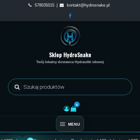
Skip
578035015
kontakt@hydrosnake.pl
to
content
Sklep HydroSnake
Twój lokalny dostawca Hydrauliki siłowej
Wyszukiwarka
produktów
0
MENU