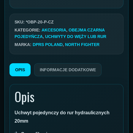
pojedyńcza
na
rurę
SKU:
*OBP-20-P-CZ
20mm
KATEGORIE:
AKCESORIA
,
OBEJMA CZARNA
POJEDYŃCZA
,
UCHWYTY DO WĘŻY LUB RUR
czarna
MARKA:
DPRS POLAND
,
NORTH FIGHTER
OPIS
INFORMACJE DODATKOWE
Opis
Uchwyt pojedynczy do rur hydraulicznych
20mm