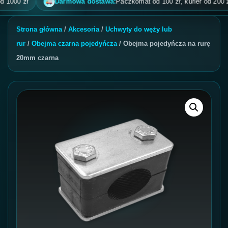
0 zł
Darmowa dostawa:
Paczkomat od 100 zł, kurier od 200 zł, po
Strona główna
/
Akcesoria
/
Uchwyty do węży lub
rur
/
Obejma czarna pojedyńcza
/ Obejma pojedyńcza na rurę
20mm czarna