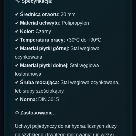
Specyfikacja:
✔
Średnica otworu:
20 mm
✔
Materiał uchwytu:
Polipropylen
✔
Kolor:
Czarny
✔
Temperatura pracy:
+30ºC do +90ºC
✔
Materiał płytki górnej:
Stal węglowa
ocynkowana
✔
Materiał płytki dolnej:
Stal węglowa
fosforanowa
✔
Śruba mocująca:
Stal węglowa ocynkowana,
łeb śruby sześciokątny
✔
Norma:
DIN 3015
⚙
Zastosowanie:
Uchwyt pojedynczy do rur hydraulicznych służy
do szybkiego i trwałego mocowania rur, węży i