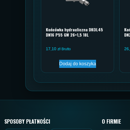
Końcówka hydrauliczna DKOL45
Ko
DN16 P55 GW 26×1,5 18L
DN
17,10
zł
26
Brutto
Dodaj do koszyka
SPOSOBY PŁATNOŚCI
O FIRMIE