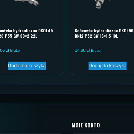
ńcówka hydrauliczna DKOL45
Końcówka hydrauliczna DKOL90
20 P55 GW 30×2 22L
DN12 P52 GW 16×1,5 10L
,06
zł
14,88
zł
Brutto
Brutto
Dodaj do koszyka
Dodaj do koszyka
MOJE KONTO