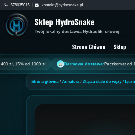
Skip
578035015
kontakt@hydrosnake.pl
to
Sklep HydroSnake
content
Twój lokalny dostawca Hydrauliki siłowej
Strona Główna
Sklep
, 15% od 1000 zł
Darmowa dostawa:
Paczkomat od 100 zł, k
Strona główna
/
Armatura
/
Złącza stałe do węży / łączn