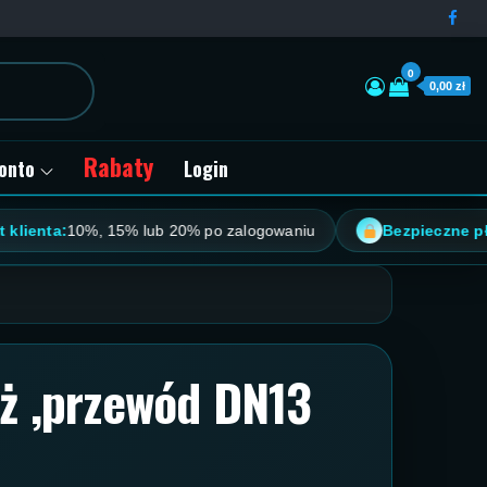
0
0,00 zł
Rabaty
onto
Login
ta:
10%, 15% lub 20% po zalogowaniu
Bezpieczne płatnoś
ąż ,przewód DN13