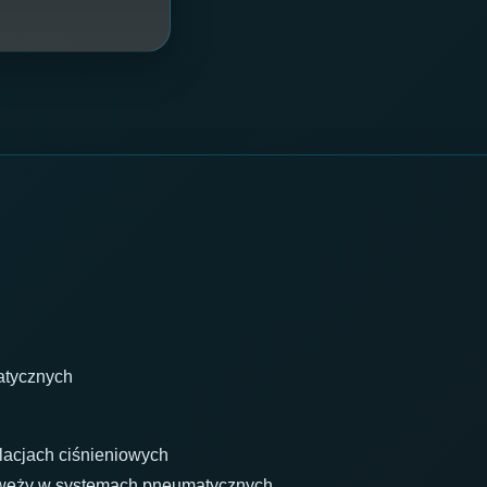
atycznych
acjach ciśnieniowych
 węży w systemach pneumatycznych