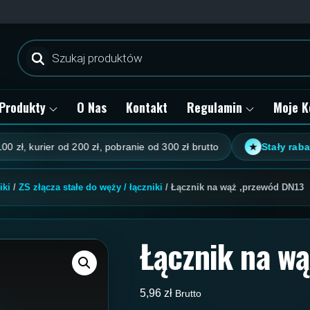
Wyszukiwarka
produktów
Produkty
O Nas
Kontakt
Regulamin
Moje K
urier od 200 zł, pobranie od 300 zł brutto
Stały rabat klien
★
iki
/
ZS złącza stałe do węży / łączniki
/ Łącznik na wąż ,przewód DN13
Łącznik na w
5,96
zł
Brutto