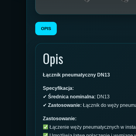
OPIS
Opis
Łącznik pneumatyczny DN13
Specyfikacja:
✔
Średnica nominalna:
DN13
✔
Zastosowanie:
Łącznik do węży pneum
Zastosowanie:
Łączenie węży pneumatycznych w instal
Umożliwia łatwe połączenie i wymianę