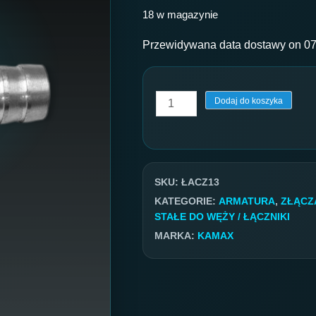
18 w magazynie
Przewidywana data dostawy on 07
ilość
Dodaj do koszyka
Łącznik
na
wąż
,przewód
SKU:
ŁACZ13
DN13
KATEGORIE:
ARMATURA
,
ZŁĄCZA
STAŁE DO WĘŻY / ŁĄCZNIKI
MARKA:
KAMAX