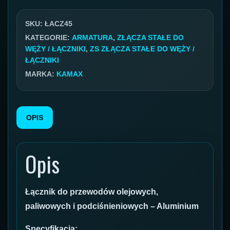
do
węży
SKU:
ŁACZ45
45mm
KATEGORIE:
ARMATURA
,
ZŁĄCZA STAŁE DO
WĘŻY / ŁĄCZNIKI
,
ZS ZŁĄCZA STAŁE DO WĘŻY /
ŁĄCZNIKI
MARKA:
KAMAX
OPIS
Opis
Łącznik do przewodów olejowych,
paliwowych i podciśnieniowych – Aluminium
Specyfikacja: