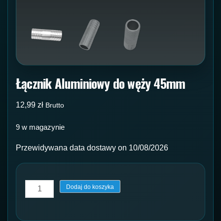
Łącznik Aluminiowy do węży 45mm
12,99
zł
Brutto
9 w magazynie
Przewidywana data dostawy on 10/08/2026
ilość
Dodaj do koszyka
Łącznik
Aluminiowy