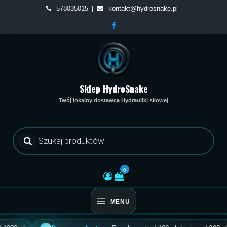
Skip
578035015
kontakt@hydrosnake.pl
to
content
Sklep HydroSnake
Twój lokalny dostawca Hydrauliki siłowej
Wyszukiwarka
produktów
0
MENU