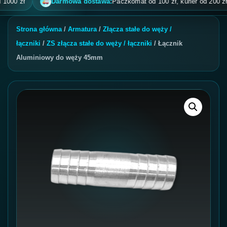
 zł
Darmowa dostawa:
Paczkomat od 100 zł, kurier od 200 zł, pob
Strona główna
/
Armatura
/
Złącza stałe do węży /
łączniki
/
ZS złącza stałe do węży / łączniki
/ Łącznik
Aluminiowy do węży 45mm