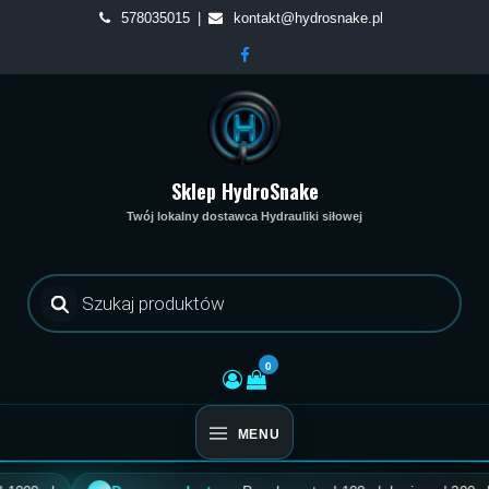
Skip
578035015
kontakt@hydrosnake.pl
to
content
Sklep HydroSnake
Twój lokalny dostawca Hydrauliki siłowej
Wyszukiwarka
produktów
0
MENU