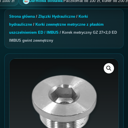
 zł
Darmowa dostawa:
Paczkomat od 100 zł, kurier od 200 zł, pob
Strona główna
/
Złączki Hydrauliczne
/
Korki
hydrauliczne
/
Korki zewnętrzne metryczne z płaskim
uszczelnieniem ED / IMBUS
/ Korek metryczny GZ 27×2,0 ED
IMBUS gwint zewnętrzny