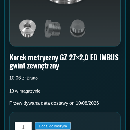
Korek metryczny GZ 27×2,0 ED IMBUS
gwint zewnętrzny
10,06
zł
Brutto
13 w magazynie
Przewidywana data dostawy on 10/08/2026
ilość
Dodaj do koszyka