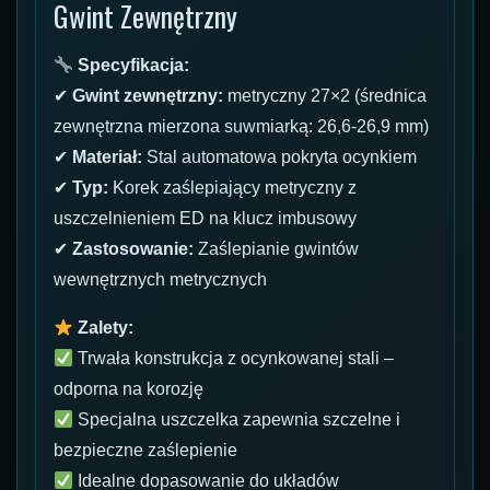
Gwint Zewnętrzny
Specyfikacja:
✔
Gwint zewnętrzny:
metryczny 27×2 (średnica
zewnętrzna mierzona suwmiarką: 26,6-26,9 mm)
✔
Materiał:
Stal automatowa pokryta ocynkiem
✔
Typ:
Korek zaślepiający metryczny z
uszczelnieniem ED na klucz imbusowy
✔
Zastosowanie:
Zaślepianie gwintów
wewnętrznych metrycznych
Zalety:
Trwała konstrukcja z ocynkowanej stali –
odporna na korozję
Specjalna uszczelka zapewnia szczelne i
bezpieczne zaślepienie
Idealne dopasowanie do układów