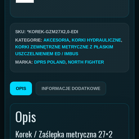
Korek
metryczny
GZ
27x2,0
SKU:
*KOREK-GZM27X2,0-EDI
ED
KATEGORIE:
AKCESORIA
,
KORKI HYDRAULICZNE
,
KORKI ZEWNĘTRZNE METRYCZNE Z PŁASKIM
IMBUS
USZCZELNIENIEM ED / IMBUS
gwint
MARKA:
DPRS POLAND
,
NORTH FIGHTER
zewnętrzny
OPIS
INFORMACJE DODATKOWE
Opis
Korek / Zaślepka metryczna 27×2