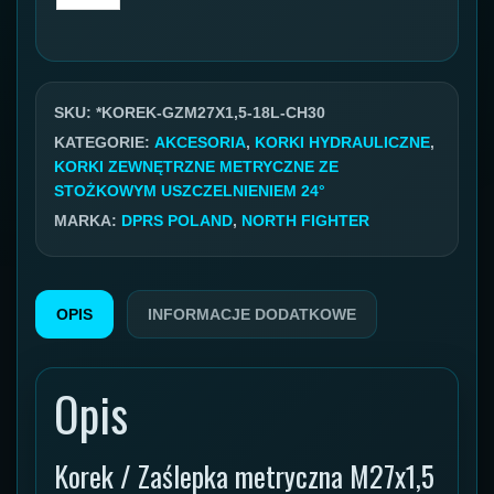
Korek
metryczny
GZ
27x1,5
SKU:
*KOREK-GZM27X1,5-18L-CH30
18L
KATEGORIE:
AKCESORIA
,
KORKI HYDRAULICZNE
,
KORKI ZEWNĘTRZNE METRYCZNE ZE
CH30
STOŻKOWYM USZCZELNIENIEM 24°
gwint
MARKA:
DPRS POLAND
,
NORTH FIGHTER
zewnętrzny
OPIS
INFORMACJE DODATKOWE
Opis
Korek / Zaślepka metryczna M27x1,5