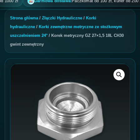
00 zł
Darmowa dostawa:
Paczkomat od 100 zł, kurier od 200 zł, po
Strona główna
/
Złączki Hydrauliczne
/
Korki
hydrauliczne
/
Korki zewnętrzne metryczne ze stożkowym
uszczelnieniem 24°
/ Korek metryczny GZ 27×1,5 18L CH30
gwint zewnętrzny