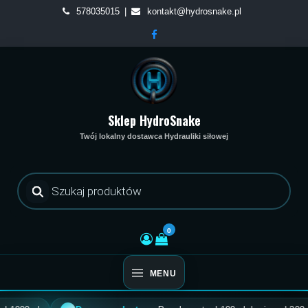
Skip
578035015
kontakt@hydrosnake.pl
to
content
Sklep HydroSnake
Twój lokalny dostawca Hydrauliki siłowej
Wyszukiwarka
produktów
0
MENU