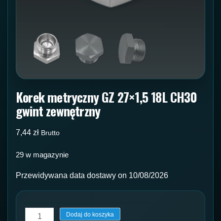
Korek metryczny GZ 27×1,5 18L CH30
gwint zewnętrzny
7,44
zł
Brutto
29 w magazynie
Przewidywana data dostawy on 10/08/2026
ilość
Dodaj do koszyka