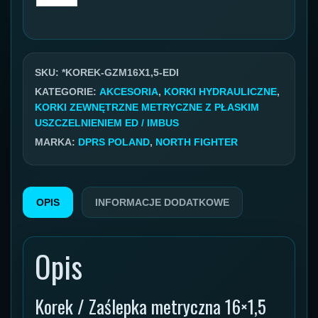
Korek
metryczny
GZ
16x1,5
SKU:
*KOREK-GZM16X1,5-EDI
ED
KATEGORIE:
AKCESORIA
,
KORKI HYDRAULICZNE
,
KORKI ZEWNĘTRZNE METRYCZNE Z PŁASKIM
IMBUS
USZCZELNIENIEM ED / IMBUS
gwint
MARKA:
DPRS POLAND
,
NORTH FIGHTER
zewnętrzny
OPIS
INFORMACJE DODATKOWE
Opis
Korek / Zaślepka metryczna 16×1,5