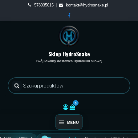
Skip
578035015
kontakt@hydrosnake.pl
to
content
Sklep HydroSnake
Twój lokalny dostawca Hydrauliki siłowej
Wyszukiwarka
produktów
0
MENU