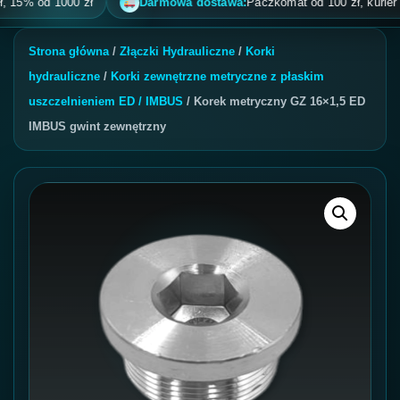
% od 1000 zł
Darmowa dostawa:
Paczkomat od 100 zł, kurier od 200
Strona główna
/
Złączki Hydrauliczne
/
Korki
hydrauliczne
/
Korki zewnętrzne metryczne z płaskim
uszczelnieniem ED / IMBUS
/ Korek metryczny GZ 16×1,5 ED
IMBUS gwint zewnętrzny