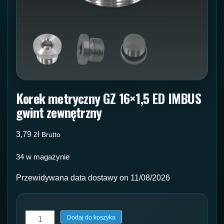
Korek metryczny GZ 16×1,5 ED IMBUS
gwint zewnętrzny
3,79
zł
Brutto
34 w magazynie
Przewidywana data dostawy on 11/08/2026
ilość
Dodaj do koszyka