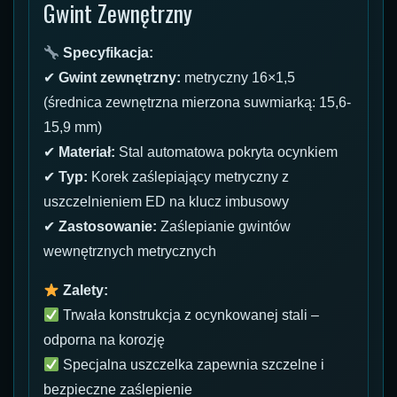
Gwint Zewnętrzny
Specyfikacja:
✔
Gwint zewnętrzny:
metryczny 16×1,5
(średnica zewnętrzna mierzona suwmiarką: 15,6-
15,9 mm)
✔
Materiał:
Stal automatowa pokryta ocynkiem
✔
Typ:
Korek zaślepiający metryczny z
uszczelnieniem ED na klucz imbusowy
✔
Zastosowanie:
Zaślepianie gwintów
wewnętrznych metrycznych
Zalety:
Trwała konstrukcja z ocynkowanej stali –
odporna na korozję
Specjalna uszczelka zapewnia szczelne i
bezpieczne zaślepienie