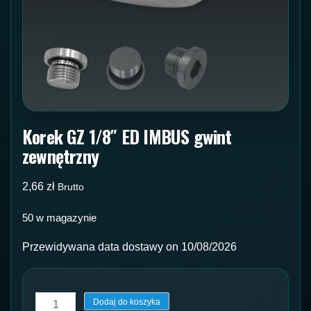
Korek GZ 1/8″ ED IMBUS gwint
zewnętrzny
2,66
zł
Brutto
50 w magazynie
Przewidywana data dostawy on 10/08/2026
ilość
Dodaj do koszyka