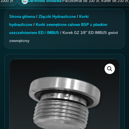
zł
Darmowa dostawa:
Paczkomat od 100 zł, kurier od 200 zł, pobr
Strona główna
/
Złączki Hydrauliczne
/
Korki
hydrauliczne
/
Korki zewnętrzne calowe BSP z płaskim
uszczelnieniem ED / IMBUS
/ Korek GZ 1/8″ ED IMBUS gwint
zewnętrzny