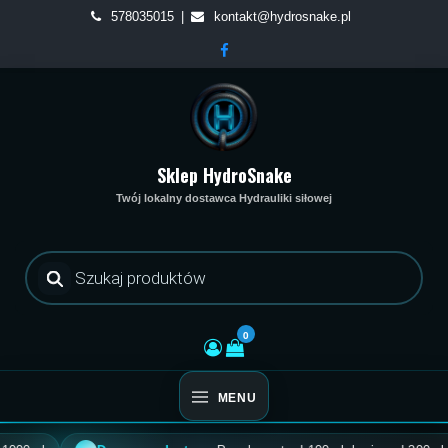
Skip
578035015
kontakt@hydrosnake.pl
to
content
Sklep HydroSnake
Twój lokalny dostawca Hydrauliki siłowej
Wyszukiwarka
produktów
0
MENU