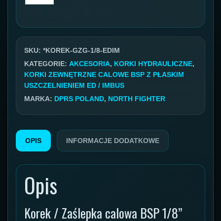
Korek
GZ
1/8"
ED
SKU:
*KOREK-GZG-1/8-EDIM
IMBUS
KATEGORIE:
AKCESORIA
,
KORKI HYDRAULICZNE
,
KORKI ZEWNĘTRZNE CALOWE BSP Z PŁASKIM
gwint
USZCZELNIENIEM ED / IMBUS
zewnętrzny
MARKA:
DPRS POLAND
,
NORTH FIGHTER
OPIS
INFORMACJE DODATKOWE
Opis
Korek / Zaślepka calowa BSP 1/8”