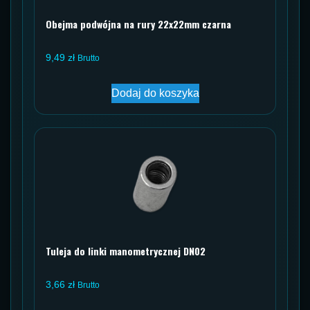
Obejma podwójna na rury 22x22mm czarna
9,49
zł
Brutto
Dodaj do koszyka
Tuleja do linki manometrycznej DN02
3,66
zł
Brutto