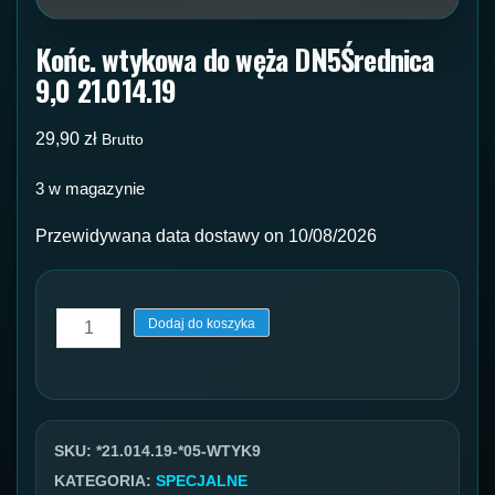
Końc. wtykowa do węża DN5Średnica
9,0 21.014.19
29,90
zł
Brutto
3 w magazynie
Przewidywana data dostawy on 10/08/2026
ilość
Dodaj do koszyka
Końc.
wtykowa
do
węża
SKU:
*21.014.19-*05-WTYK9
DN5Średnica
KATEGORIA:
SPECJALNE