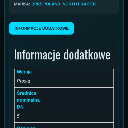
9,0
MARKA:
DPRS POLAND
,
NORTH FIGHTER
21.014.19
INFORMACJE DODATKOWE
Informacje dodatkowe
Wersja
Prosta
Średnica
nominalna
DN
5