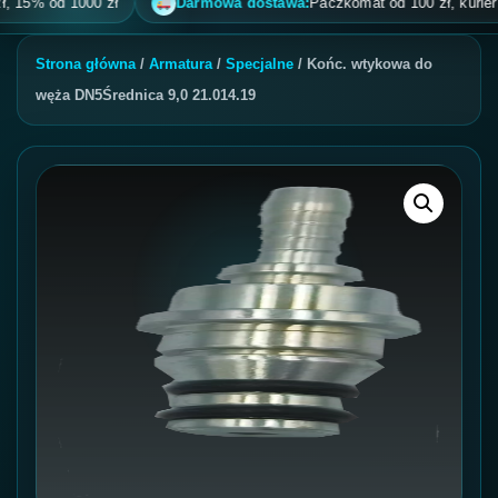
5% od 1000 zł
Darmowa dostawa:
Paczkomat od 100 zł, kurier od 2
Strona główna
/
Armatura
/
Specjalne
/ Końc. wtykowa do
węża DN5Średnica 9,0 21.014.19