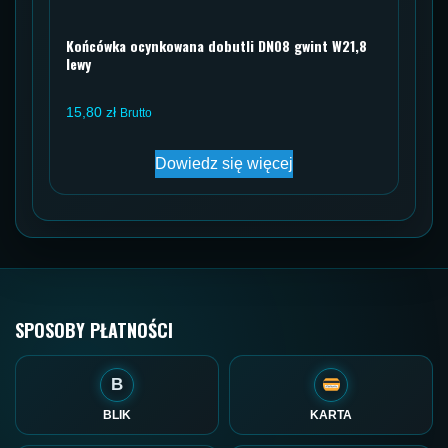
Końcówka ocynkowana dobutli DN08 gwint W21,8
lewy
15,80
zł
Brutto
Dowiedz się więcej
SPOSOBY PŁATNOŚCI
B
BLIK
KARTA