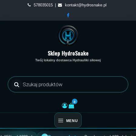
Skip
578035015
kontakt@hydrosnake.pl
to
content
Sklep HydroSnake
Twój lokalny dostawca Hydrauliki siłowej
Wyszukiwarka
produktów
0
MENU