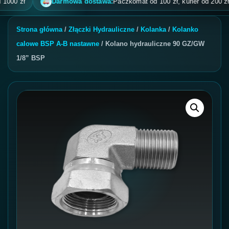
 zł
Darmowa dostawa:
Paczkomat od 100 zł, kurier od 200 zł, pob
Strona główna
/
Złączki Hydrauliczne
/
Kolanka
/
Kolanko
calowe BSP A-B nastawne
/ Kolano hydrauliczne 90 GZ/GW
1/8” BSP