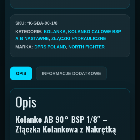
hydrauliczne
90
GZ/GW
SKU:
*K-GBA-90-1/8
1/8''
KATEGORIE:
KOLANKA
,
KOLANKO CALOWE BSP
A-B NASTAWNE
,
ZŁĄCZKI HYDRAULICZNE
BSP
MARKA:
DPRS POLAND
,
NORTH FIGHTER
OPIS
INFORMACJE DODATKOWE
Opis
Kolanko AB 90° BSP 1/8″ –
Złączka Kolankowa z Nakrętką