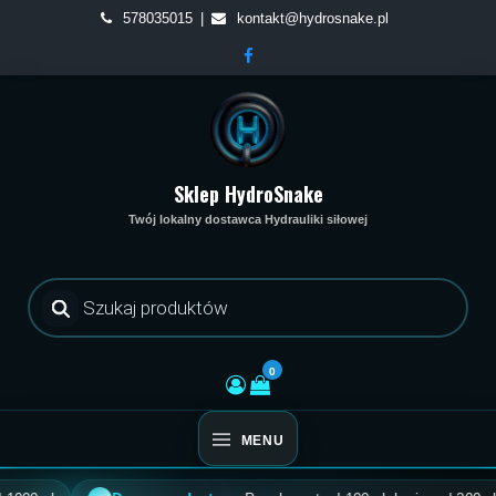
Skip
578035015
kontakt@hydrosnake.pl
to
content
Sklep HydroSnake
Twój lokalny dostawca Hydrauliki siłowej
Wyszukiwarka
produktów
0
MENU