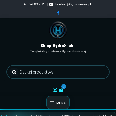
Skip
578035015
kontakt@hydrosnake.pl
to
content
Sklep HydroSnake
Twój lokalny dostawca Hydrauliki siłowej
Wyszukiwarka
produktów
0
MENU