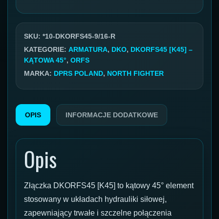
hydrauliczna
DKORFS45
DN10
SKU:
*10-DKORFS45-9/16-R
GW
KATEGORIE:
ARMATURA
,
DKO
,
DKORFS45 [K45] –
KĄTOWA 45°
,
ORFS
K45
MARKA:
DPRS POLAND
,
NORTH FIGHTER
9/16"
ORFS
OPIS
INFORMACJE DODATKOWE
Opis
Złączka DKORFS45 [K45] to kątowy 45° element
stosowany w układach hydrauliki siłowej,
zapewniający trwałe i szczelne połączenia