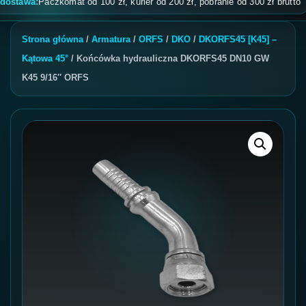
awa:
Paczkomat od 100 zł, kurier od 200 zł, pobranie od 300 zł brutto
Strona główna
/
Armatura
/
ORFS
/
DKO
/
DKORFS45 [K45] –
Kątowa 45°
/ Końcówka hydrauliczna DKORFS45 DN10 GW
K45 9/16″ ORFS