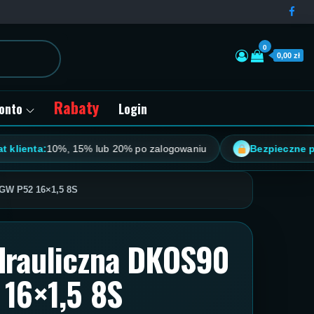
0
0,00 zł
Rabaty
onto
Login
ta:
10%, 15% lub 20% po zalogowaniu
Bezpieczne płatnoś
GW P52 16×1,5 8S
rauliczna DKOS90
16×1,5 8S