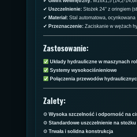
✔
Gwint wewnętrzny:
M16x1,5 (14,2-14,6
✔
Uszczelnienie:
Stożek 24° z oringiem (s
✔
Materiał:
Stal automatowa, ocynkowana
✔
Przeznaczenie:
Zaciskanie w wężach hy
Zastosowanie:
Układy hydrauliczne w maszynach ro
Systemy wysokociśnieniowe
Połączenia przewodów hydraulicznych
Zalety:
⚙
Wysoka szczelność i odporność na ci
⚙
Standardowe uszczelnienie na stożku
⚙
Trwała i solidna konstrukcja