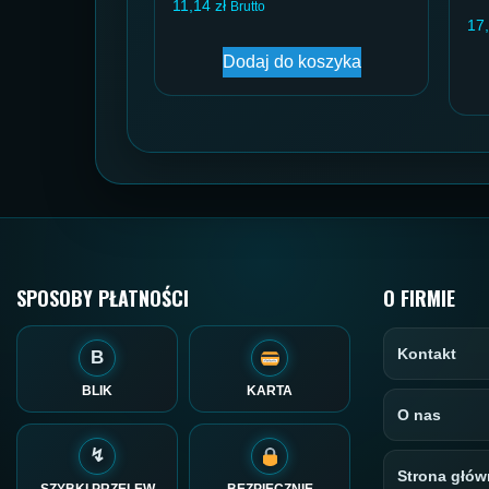
11,14
zł
Brutto
17
Dodaj do koszyka
SPOSOBY PŁATNOŚCI
O FIRMIE
Kontakt
B
BLIK
KARTA
O nas
↯
Strona głów