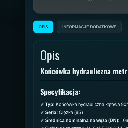
OPIS
INFORMACJE DODATKOWE
Opis
Końcówka hydrauliczna met
Specyfikacja:
✔
Typ:
Końcówka hydrauliczna kątowa 90°
✔
Seria:
Ciężka (8S)
✔
Średnica nominalna na węża (DN):
10