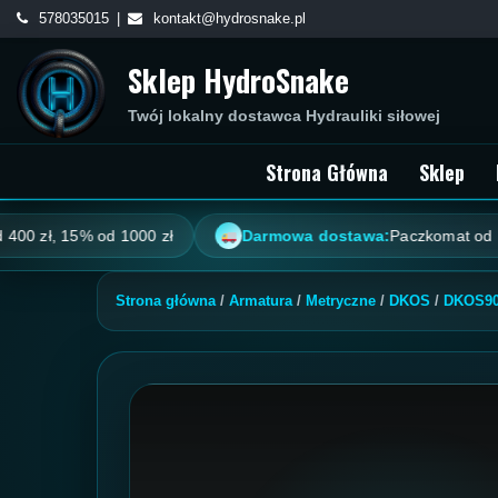
Skip
578035015
kontakt@hydrosnake.pl
to
Sklep HydroSnake
content
Twój lokalny dostawca Hydrauliki siłowej
Strona Główna
Sklep
, 15% od 1000 zł
Darmowa dostawa:
Paczkomat od 100 zł, k
Strona główna
/
Armatura
/
Metryczne
/
DKOS
/
DKOS90 