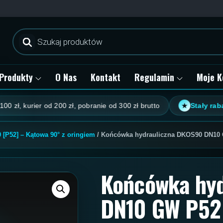
Wyszukiwarka
produktów
Produkty
O Nas
Kontakt
Regulamin
Moje K
urier od 200 zł, pobranie od 300 zł brutto
Stały rabat klien
★
[P52] – Kątowa 90° z oringiem
/ Końcówka hydrauliczna DKOS90 DN10 
Końcówka hyd
DN10 GW P52 