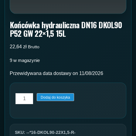
Końcówka hydrauliczna DN16 DKOL90
P52 GW 22×1,5 15L
22,64
zł
Brutto
9 w magazynie
Przewidywana data dostawy on 11/08/2026
ilość
Dodaj do koszyka
Końcówka
hydrauliczna
DN16
DKOL90
SKU:
--*16-DKOL90-22X1,5-R-