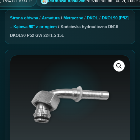
 od 1000 zł
Darmowa dostawa:
Paczkomat od 100 zł, kurier od 200
Strona główna
/
Armatura
/
Metryczne
/
DKOL
/
DKOL90 [P52]
– Kątowa 90° z oringiem
/ Końcówka hydrauliczna DN16
DKOL90 P52 GW 22×1,5 15L