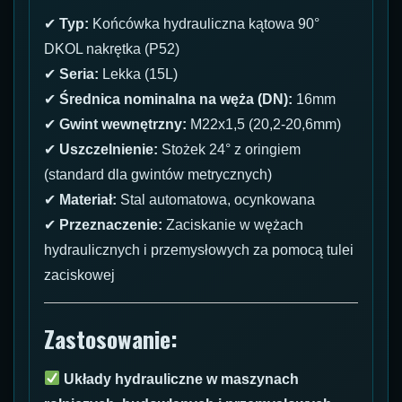
✔
Typ:
Końcówka hydrauliczna kątowa 90°
DKOL nakrętka (P52)
✔
Seria:
Lekka (15L)
✔
Średnica nominalna na węża (DN):
16mm
✔
Gwint wewnętrzny:
M22x1,5 (20,2-20,6mm)
✔
Uszczelnienie:
Stożek 24° z oringiem
(standard dla gwintów metrycznych)
✔
Materiał:
Stal automatowa, ocynkowana
✔
Przeznaczenie:
Zaciskanie w wężach
hydraulicznych i przemysłowych za pomocą tulei
zaciskowej
Zastosowanie:
Układy hydrauliczne w maszynach