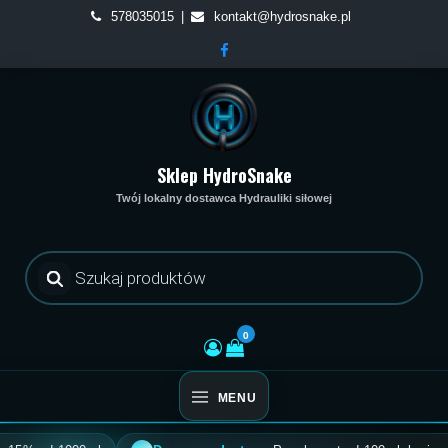
Skip
578035015
kontakt@hydrosnake.pl
to
content
Sklep HydroSnake
Twój lokalny dostawca Hydrauliki siłowej
Wyszukiwarka
produktów
0
MENU