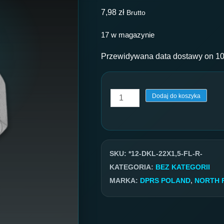
7,98
zł
Brutto
17 w magazynie
Przewidywana data dostawy on 10
ilość
Dodaj do koszyka
Końcówka
hydruliczna
DKL
DN12
SKU:
*12-DKL-22X1,5-FL-R-
P41
KATEGORIA:
BEZ KATEGORII
GW
MARKA:
DPRS POLAND
,
NORTH 
22x1,5
FL