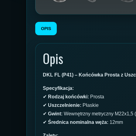
OPIS
Opis
DKL FL (P41) – Końcówka Prosta z Uszc
Specyfikacja:
✔
Rodzaj końcówki:
Prosta
✔
Uszczelnienie:
Płaskie
✔
Gwint:
Wewnętrzny metryczny M22x1,5 
✔
Średnica nominalna węża:
12mm
Zalety: