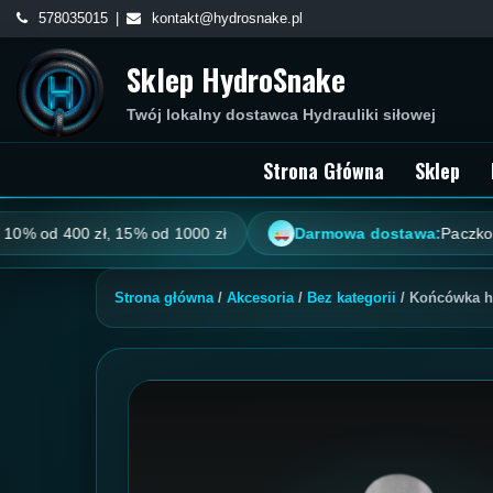
Skip
578035015
kontakt@hydrosnake.pl
to
Sklep HydroSnake
content
Twój lokalny dostawca Hydrauliki siłowej
Strona Główna
Sklep
d 400 zł, 15% od 1000 zł
Darmowa dostawa:
Paczkomat od 
Strona główna
/
Akcesoria
/
Bez kategorii
/ Końcówka h