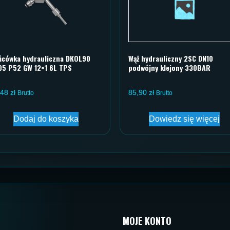
ńcówka hydrauliczna DKOL90
Wąż hydrauliczny 2SC DN10
05 P52 GW 12×1 6L TPS
podwójny klejony 330BAR
,48
zł
85,90
zł
Brutto
Brutto
Dodaj do koszyka
Dowiedz się więcej
MOJE KONTO