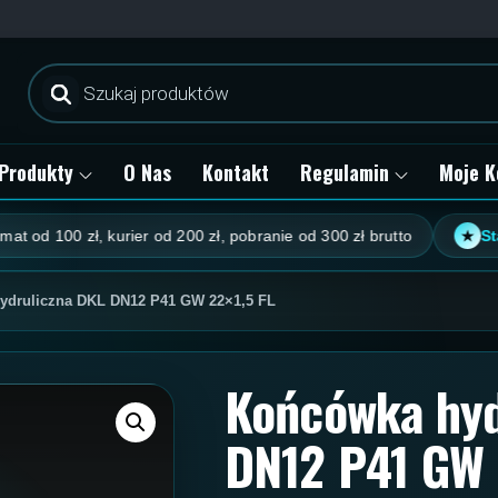
Wyszukiwarka
produktów
Produkty
O Nas
Kontakt
Regulamin
Moje K
100 zł, kurier od 200 zł, pobranie od 300 zł brutto
Stały rab
★
ydruliczna DKL DN12 P41 GW 22×1,5 FL
Końcówka hyd
DN12 P41 GW 