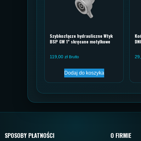
Szybkozłącze hydrauliczne Wtyk
Ko
BSP GW 1” skręcane motylkowe
DN
119,00
zł
29
Brutto
Dodaj do koszyka
SPOSOBY PŁATNOŚCI
O FIRMIE