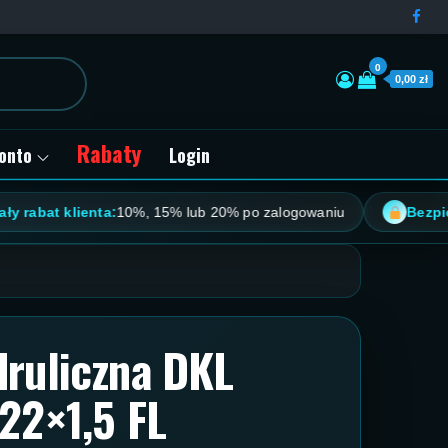
0
0,00 zł
Rabaty
onto
Login
at klienta:
10%, 15% lub 20% po zalogowaniu
Bezpieczne 
ruliczna DKL
22×1,5 FL