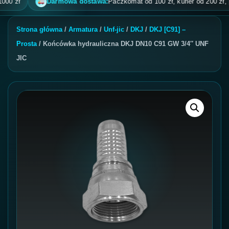
zł
Darmowa dostawa:
Paczkomat od 100 zł, kurier od 200 zł, pobra
Strona główna
/
Armatura
/
Unf-jic
/
DKJ
/
DKJ [C91] –
Prosta
/ Końcówka hydrauliczna DKJ DN10 C91 GW 3/4″ UNF
JIC