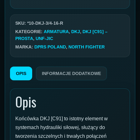
hydrauliczna
DKJ
DN10
SKU:
*10-DKJ-3/4-16-R
C91
KATEGORIE:
ARMATURA
,
DKJ
,
DKJ [C91] –
PROSTA
,
UNF-JIC
GW
MARKA:
DPRS POLAND
,
NORTH FIGHTER
3/4"
UNF
JIC
OPIS
INFORMACJE DODATKOWE
Opis
Końcówka DKJ [C91] to istotny element w
systemach hydrauliki siłowej, służący do
tworzenia szczelnych i trwałych połączeń