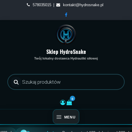
Skip
578035015
kontakt@hydrosnake.pl
to
content
Sklep HydroSnake
Twój lokalny dostawca Hydrauliki siłowej
Wyszukiwarka
produktów
0
MENU