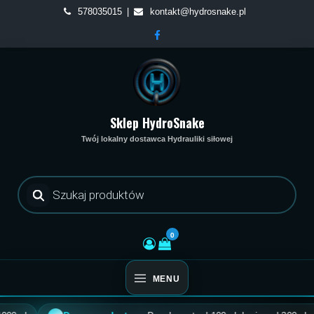
Skip
578035015
kontakt@hydrosnake.pl
to
content
Sklep HydroSnake
Twój lokalny dostawca Hydrauliki siłowej
Wyszukiwarka
produktów
0
MENU