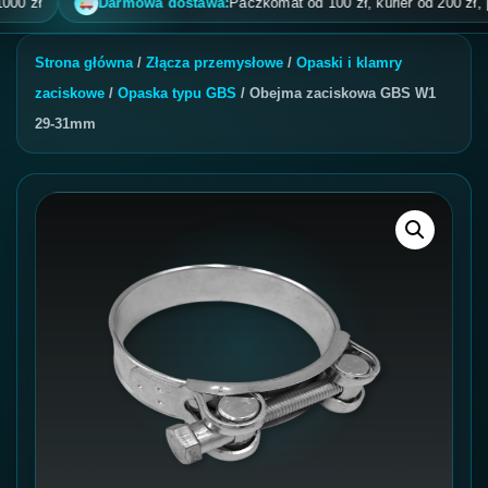
 zł
Darmowa dostawa:
Paczkomat od 100 zł, kurier od 200 zł, pobr
Strona główna
/
Złącza przemysłowe
/
Opaski i klamry
zaciskowe
/
Opaska typu GBS
/ Obejma zaciskowa GBS W1
29-31mm