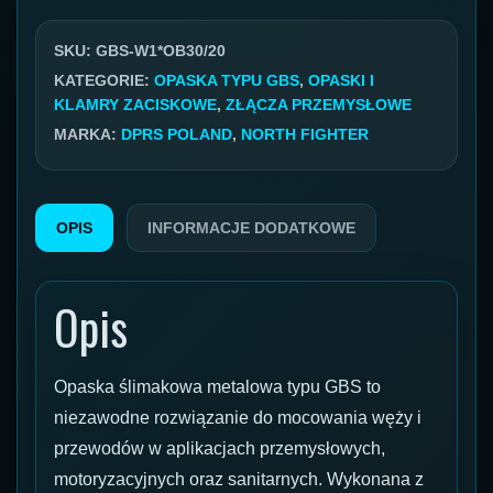
GBS
W1
SKU:
GBS-W1*OB30/20
29-
KATEGORIE:
OPASKA TYPU GBS
,
OPASKI I
KLAMRY ZACISKOWE
,
ZŁĄCZA PRZEMYSŁOWE
31mm
MARKA:
DPRS POLAND
,
NORTH FIGHTER
OPIS
INFORMACJE DODATKOWE
Opis
Opaska ślimakowa metalowa typu GBS to
niezawodne rozwiązanie do mocowania węży i
przewodów w aplikacjach przemysłowych,
motoryzacyjnych oraz sanitarnych. Wykonana z