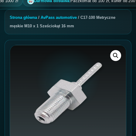
000 zł
Darmowa dostawa:
Paczkomat od 100 zł, kurier od 200 zł, p
Strona główna
/
AvPass automotive
/ C17-100 Metryczne
męskie M10 x 1 Sześciokąt 16 mm