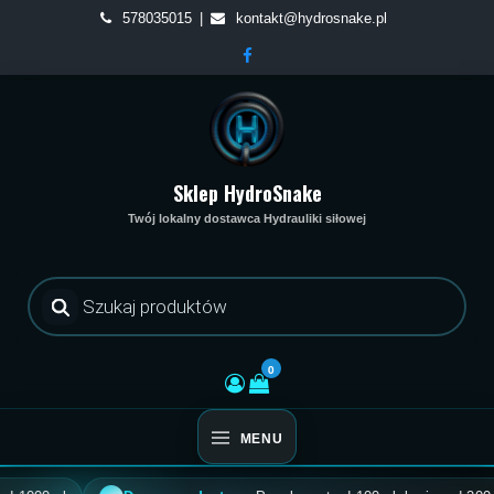
Skip
578035015
kontakt@hydrosnake.pl
to
content
Sklep HydroSnake
Twój lokalny dostawca Hydrauliki siłowej
Wyszukiwarka
produktów
0
MENU