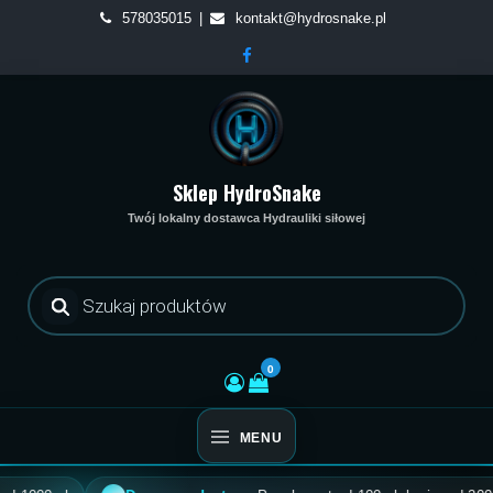
Skip
578035015
kontakt@hydrosnake.pl
to
content
Sklep HydroSnake
Twój lokalny dostawca Hydrauliki siłowej
Wyszukiwarka
produktów
0
MENU