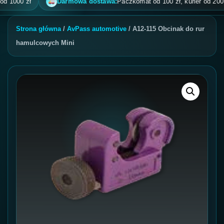
000 zł
Darmowa dostawa:
Paczkomat od 100 zł, kurier od 200 zł, 
Strona główna
/
AvPass automotive
/ A12-115 Obcinak do rur
hamulcowych Mini