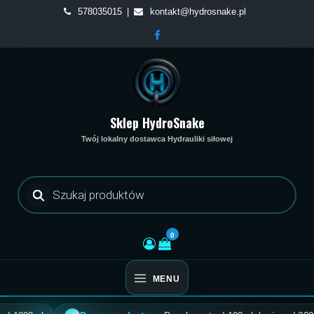
Skip
578035015
kontakt@hydrosnake.pl
to
content
Sklep HydroSnake
Twój lokalny dostawca Hydrauliki siłowej
Wyszukiwarka
produktów
0
MENU