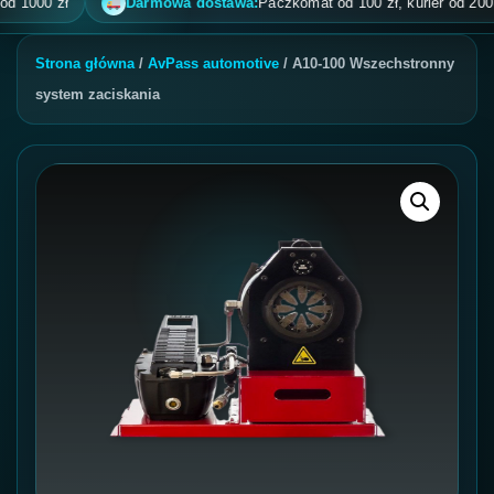
000 zł
Darmowa dostawa:
Paczkomat od 100 zł, kurier od 200 zł, 
Strona główna
/
AvPass automotive
/ A10-100 Wszechstronny
system zaciskania