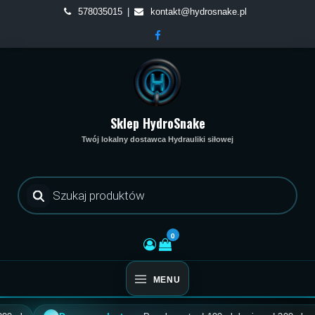
Skip
578035015
kontakt@hydrosnake.pl
to
content
Sklep HydroSnake
Twój lokalny dostawca Hydrauliki siłowej
Wyszukiwarka
produktów
0
MENU