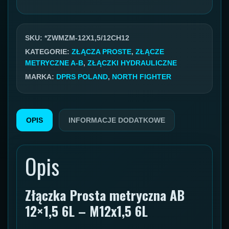
Metryczne
GW/GZ
12x1,5
SKU:
*ZWMZM-12X1,5/12CH12
06L/12x1,5
KATEGORIE:
ZŁĄCZA PROSTE
,
ZŁĄCZE
METRYCZNE A-B
,
ZŁĄCZKI HYDRAULICZNE
06L
MARKA:
DPRS POLAND
,
NORTH FIGHTER
OPIS
INFORMACJE DODATKOWE
Opis
Złączka Prosta metryczna AB
12×1,5 6L – M12x1,5 6L