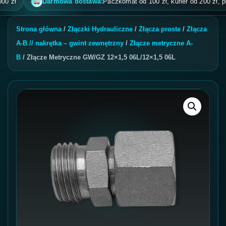
Darmowa dostawa:
Paczkomat od 100 zł, kurier od 200 zł, pobrani
Strona główna
/
Złączki Hydrauliczne
/
Złącza proste
/
Złącza
A-B // nakrętka – gwint zewnętrzny
/
Złącze metryczne A-
B
/ Złącze Metryczne GW/GZ 12×1,5 06L/12×1,5 06L