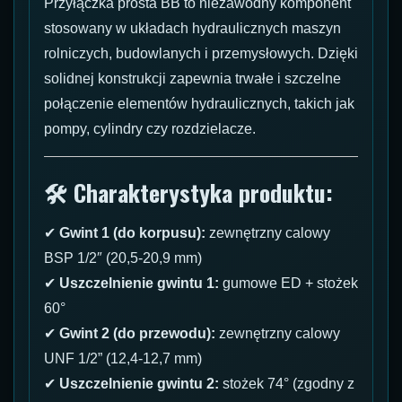
Przyłączka prosta BB to niezawodny komponent
stosowany w układach hydraulicznych maszyn
rolniczych, budowlanych i przemysłowych. Dzięki
solidnej konstrukcji zapewnia trwałe i szczelne
połączenie elementów hydraulicznych, takich jak
pompy, cylindry czy rozdzielacze.
🛠 Charakterystyka produktu:
✔
Gwint 1 (do korpusu):
zewnętrzny calowy
BSP 1/2″ (20,5-20,9 mm)
✔
Uszczelnienie gwintu 1:
gumowe ED + stożek
60°
✔
Gwint 2 (do przewodu):
zewnętrzny calowy
UNF 1/2” (12,4-12,7 mm)
✔
Uszczelnienie gwintu 2:
stożek 74° (zgodny z