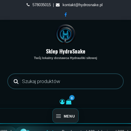
Skip
578035015
kontakt@hydrosnake.pl
to
content
Sklep HydroSnake
Twój lokalny dostawca Hydrauliki siłowej
Wyszukiwarka
produktów
0
MENU