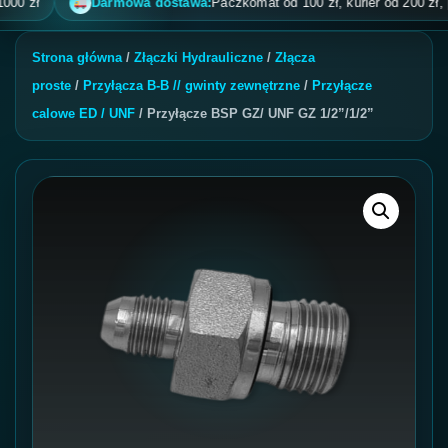
ł
Darmowa dostawa:
Paczkomat od 100 zł, kurier od 200 zł, pobran
Strona główna
/
Złączki Hydrauliczne
/
Złącza
proste
/
Przyłącza B-B // gwinty zewnętrzne
/
Przyłącze
calowe ED / UNF
/ Przyłącze BSP GZ/ UNF GZ 1/2”/1/2”