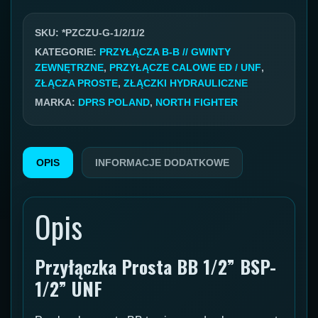
GZ/
UNF
SKU:
*PZCZU-G-1/2/1/2
GZ
KATEGORIE:
PRZYŁĄCZA B-B // GWINTY
ZEWNĘTRZNE
,
PRZYŁĄCZE CALOWE ED / UNF
,
1/2''/1/2''
ZŁĄCZA PROSTE
,
ZŁĄCZKI HYDRAULICZNE
MARKA:
DPRS POLAND
,
NORTH FIGHTER
OPIS
INFORMACJE DODATKOWE
Opis
Przyłączka Prosta BB 1/2” BSP-
1/2” UNF