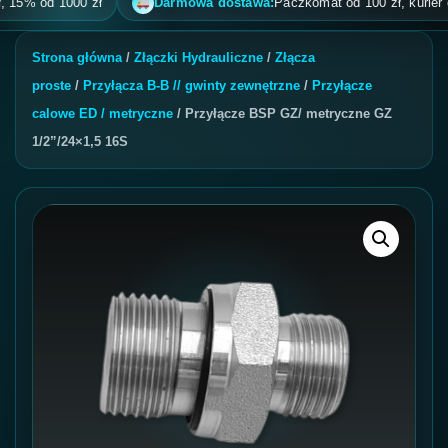
 od 1000 zł
Darmowa dostawa:
Paczkomat od 100 zł, kurier od 200
Strona główna
/
Złączki Hydrauliczne
/
Złącza
proste
/
Przyłącza B-B // gwinty zewnętrzne
/
Przyłącze
calowe ED / metryczne
/ Przyłącze BSP GZ/ metryczne GZ
1/2”/24×1,5 16S