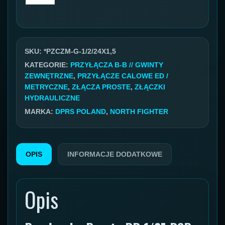
Przyłącze
BSP
GZ/
metryczne
SKU:
*PZCZM-G-1/2/24X1,5
GZ
KATEGORIE:
PRZYŁĄCZA B-B // GWINTY
ZEWNĘTRZNE
,
PRZYŁĄCZE CALOWE ED /
1/2''/24x1,5
METRYCZNE
,
ZŁĄCZA PROSTE
,
ZŁĄCZKI
16S
HYDRAULICZNE
MARKA:
DPRS POLAND
,
NORTH FIGHTER
OPIS
INFORMACJE DODATKOWE
Opis