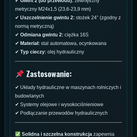
✔
Gwint 2 (do przewodu):
zewnętrzny
metryczny M24x1,5 (23,6-23,9 mm)
✔
Uszczelnienie gwintu 2:
stożek 24° (zgodny z
normą metryczną)
✔
Odmiana gwintu 2:
ciężka 16S
✔
Materiał:
stal automatowa, ocynkowana
✔
Typ cieczy:
olej hydrauliczny
Zastosowanie:
✔ Układy hydrauliczne w maszynach rolniczych i
budowlanych
✔ Systemy olejowe i wysokociśnieniowe
✔ Podłączanie przewodów hydraulicznych
Solidna i szczelna konstrukcja
zapewnia