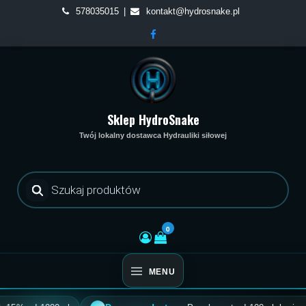
Skip
578035015
kontakt@hydrosnake.pl
to
content
Sklep HydroSnake
Twój lokalny dostawca Hydrauliki siłowej
Wyszukiwarka
produktów
0
MENU