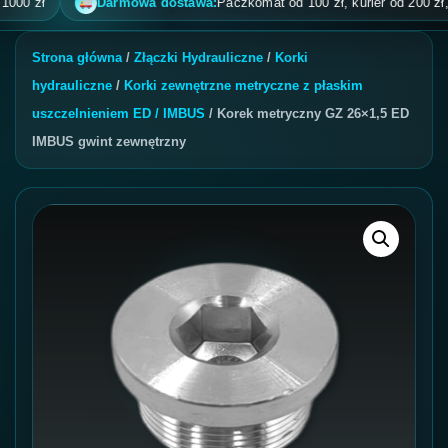
zł
Darmowa dostawa:
Paczkomat od 100 zł, kurier od 200 zł, pobra
Strona główna
/
Złączki Hydrauliczne
/
Korki
hydrauliczne
/
Korki zewnętrzne metryczne z płaskim
uszczelnieniem ED / IMBUS
/ Korek metryczny GZ 26×1,5 ED
IMBUS gwint zewnętrzny