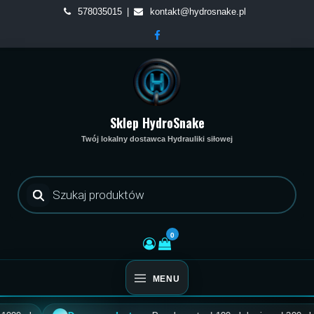
Skip
578035015
kontakt@hydrosnake.pl
to
content
Sklep HydroSnake
Twój lokalny dostawca Hydrauliki siłowej
Wyszukiwarka
produktów
0
MENU