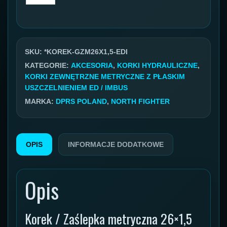
Korek
metryczny
GZ
26x1,5
SKU:
*KOREK-GZM26X1,5-EDI
ED
KATEGORIE:
AKCESORIA
,
KORKI HYDRAULICZNE
,
KORKI ZEWNĘTRZNE METRYCZNE Z PŁASKIM
IMBUS
USZCZELNIENIEM ED / IMBUS
gwint
MARKA:
DPRS POLAND
,
NORTH FIGHTER
zewnętrzny
OPIS
INFORMACJE DODATKOWE
Opis
Korek / Zaślepka metryczna 26×1,5