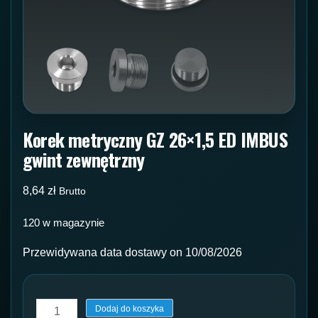
Korek metryczny GZ 26×1,5 ED IMBUS
gwint zewnętrzny
8,64
zł
Brutto
120 w magazynie
Przewidywana data dostawy on 10/08/2026
ilość
Dodaj do koszyka