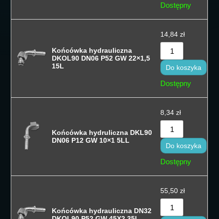
Dostępny
Sortuj po naz
14,84
zł
Sortuj po naz
Końcówka hydrauliczna
Sort by
DKOL90 DN06 P52 GW 22×1,5
15L
Do koszyka
Dostępny
8,34
zł
Końcówka hydruliczna DKL90
DN06 P12 GW 10×1 5LL
Do koszyka
Dostępny
55,50
zł
Końcówka hydrauliczna DN32
DKOL90 P52 GW 45X2 35L