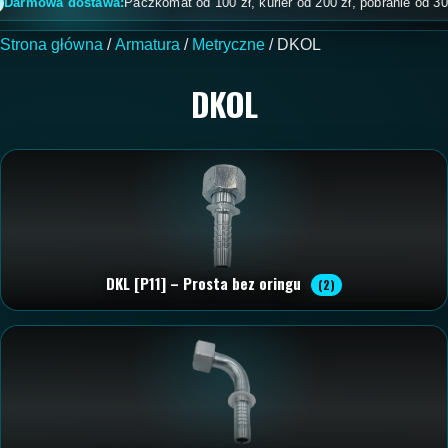
owa dostawa:
Paczkomat od 100 zł, kurier od 200 zł, pobranie od 300 zł br
Strona główna
/
Armatura
/
Metryczne
/ DKOL
DKOL
DKL [P11] – Prosta bez oringu
(2)