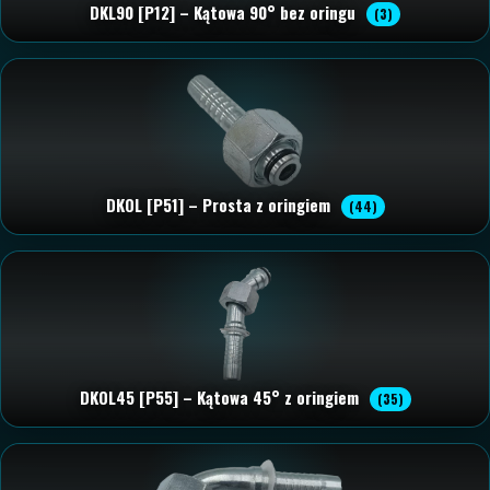
DKL90 [P12] – Kątowa 90° bez oringu
(3)
DKOL [P51] – Prosta z oringiem
(44)
DKOL45 [P55] – Kątowa 45° z oringiem
(35)