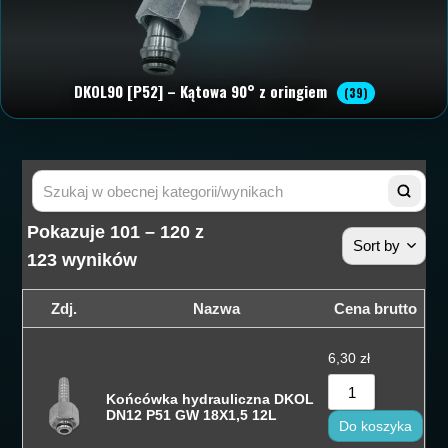
DKOL90 [P52] – Kątowa 90° z oringiem
(39)
Pokazuje 101 – 120 z
Sort by
123 wyników
Sortuj wedłu
Zdj.
Nazwa
Cena brutto
Sortuj wedłu
6,30
zł
Sortuj od cen
Końcówka hydrauliczna DKOL
Sortuj od cen
DN12 P51 GW 18X1,5 12L
Do koszyka
Sortuj od na