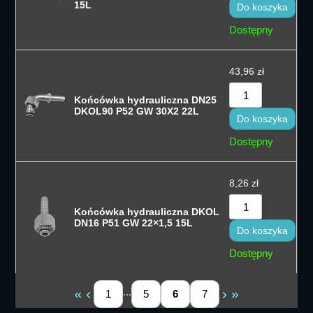
15L
Do koszyka
Dostępny
43,96
zł
Końcówka hydrauliczna DN25
DKOL90 P52 GW 30X2 22L
Do koszyka
Dostępny
8,26
zł
Końcówka hydrauliczna DKOL
DN16 P51 GW 22×1,5 15L
Do koszyka
Dostępny
...
1
5
6
7