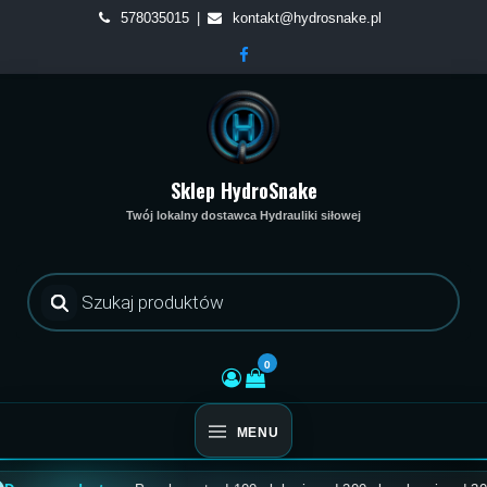
Skip
578035015
kontakt@hydrosnake.pl
to
content
Sklep HydroSnake
Twój lokalny dostawca Hydrauliki siłowej
Wyszukiwarka
produktów
0
MENU